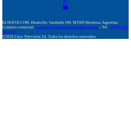
ELNUEVE.COM. Domicillo: Garibaldi 186. M5500 Mendoza, Argentina.
Contacto comercial:
comercial@canalnuevemendoza.com.ar
– Tel:
+(54) 9 261
4204020
©2026 Cuyo Televisión SA. Todos los derechos reservados