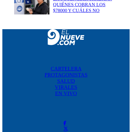
QUIÉNES COBRAN LOS
$78000 Y CUÁLES NO
CARTELERA
PROTAGONISTAS
SALUD
VIRALES
EN VIVO