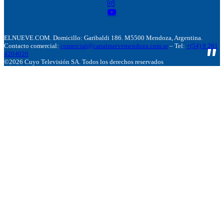
ELNUEVE.COM. Domicillo: Garibaldi 186. M5500 Mendoza, Argentina.
Contacto comercial:
comercial@canalnuevemendoza.com.ar
– Tel:
+(54) 9 261
4204020
©2026 Cuyo Televisión SA. Todos los derechos reservados