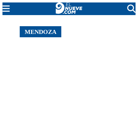
MENDOZA
MENDOZA
CADA DÍA
ARGENTINA
NOTICIERO 9
PROTAGONISTAS
EL NUEVE STREAMS
PROGRAMACIÓN
EN VIVO