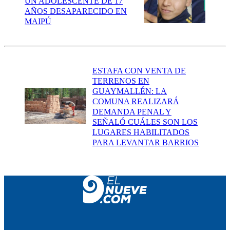
UN ADOLESCENTE DE 17
AÑOS DESAPARECIDO EN
MAIPÚ
ESTAFA CON VENTA DE
TERRENOS EN
GUAYMALLÉN: LA
COMUNA REALIZARÁ
DEMANDA PENAL Y
SEÑALÓ CUÁLES SON LOS
LUGARES HABILITADOS
PARA LEVANTAR BARRIOS