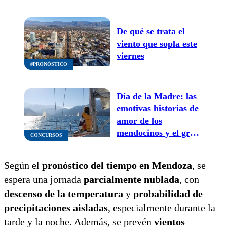
departamentos
De qué se trata el
viento que sopla este
viernes
#PRONÓSTICO
Día de la Madre: las
emotivas historias de
amor de los
mendocinos y el gran
CONCURSOS
ganador del paseo en
velero
Según el
pronóstico del tiempo en Mendoza
, se
espera una jornada
parcialmente nublada
, con
descenso de la temperatura
y
probabilidad de
precipitaciones aisladas
, especialmente durante la
tarde y la noche. Además, se prevén
vientos