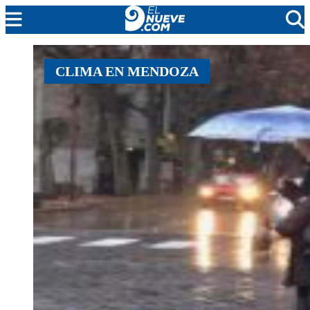
MENDOZA
CLIMA EN MENDOZA
CADA DÍA
ARGENTINA
NOTICIERO 9
PROTAGONISTAS
EL NUEVE STREAMS
PROGRAMACIÓN
EN VIVO