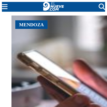
MENDOZA
MENDOZA
CADA DÍA
ARGENTINA
NOTICIERO 9
PROTAGONISTAS
EL NUEVE STREAMS
PROGRAMACIÓN
EN VIVO