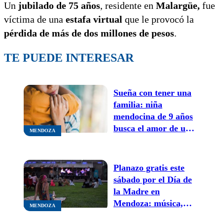
Un
jubilado de 75 años
, residente en
Malargüe,
fue
víctima de una
estafa virtual
que le provocó la
pérdida de más de dos millones de pesos
.
TE PUEDE INTERESAR
Sueña con tener una
familia: niña
mendocina de 9 años
busca el amor de una
MENDOZA
mamá
Planazo gratis este
sábado por el Día de
la Madre en
Mendoza: música,
MENDOZA
sorteos y un cierre a