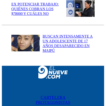
EX POTENCIAR TRABAJO:
QUIÉNES COBRAN LOS
$78000 Y CUÁLES NO
BUSCAN INTENSAMENTE A
UN ADOLESCENTE DE 17
AÑOS DESAPARECIDO EN
MAIPÚ
CARTELERA
PROTAGONISTAS