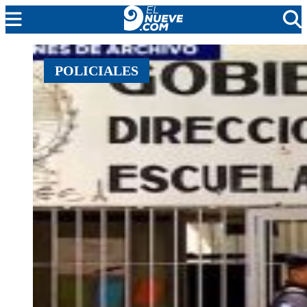
MENDOZA
POLICIALES
CADA DÍA
ARGENTINA
NOTICIERO 9
PROTAGONISTAS
EL NUEVE STREAMS
PROGRAMACIÓN
EN VIVO