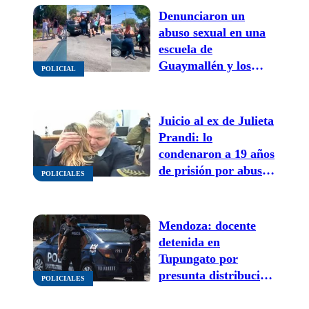
Denunciaron un
abuso sexual en una
escuela de
Guaymallén y los
POLICIAL
familiares golpearon
a una docente en
medio de un caos
Juicio al ex de Julieta
Prandi: lo
condenaron a 19 años
de prisión por abuso
POLICIALES
sexual y violencia de
género
Mendoza: docente
detenida en
Tupungato por
presunta distribución
POLICIALES
de videos de abuso
sexual infantil