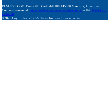
ELNUEVE.COM. Domicillo: Garibaldi 186. M5500 Mendoza, Argentina.
Contacto comercial:
comercial@canalnuevemendoza.com.ar
– Tel:
+(54) 9 261
4204020
©2026 Cuyo Televisión SA. Todos los derechos reservados