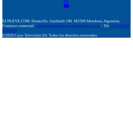
ELNUEVE.COM. Domicillo: Garibaldi 186. M5500 Mendoza, Argentina.
Contacto comercial:
comercial@canalnuevemendoza.com.ar
– Tel:
+(54) 9 261
4204020
©2026 Cuyo Televisión SA. Todos los derechos reservados