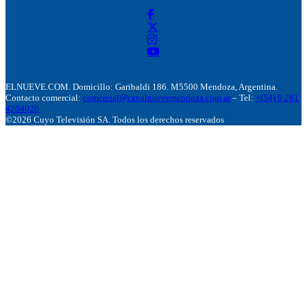
ELNUEVE.COM. Domicillo: Garibaldi 186. M5500 Mendoza, Argentina.
Contacto comercial:
comercial@canalnuevemendoza.com.ar
– Tel:
+(54) 9 261
4204020
©2026 Cuyo Televisión SA. Todos los derechos reservados