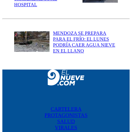
HOSPITAL
MENDOZA SE PREPARA
PARA EL FRÍO: EL LUNES
PODRÍA CAER AGUA NIEVE
EN EL LLANO
CARTELERA
PROTAGONISTAS
SALUD
VIRALES