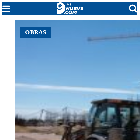
MENDOZA
OBRAS
CADA DÍA
ARGENTINA
NOTICIERO 9
PROTAGONISTAS
EL NUEVE STREAMS
PROGRAMACIÓN
EN VIVO