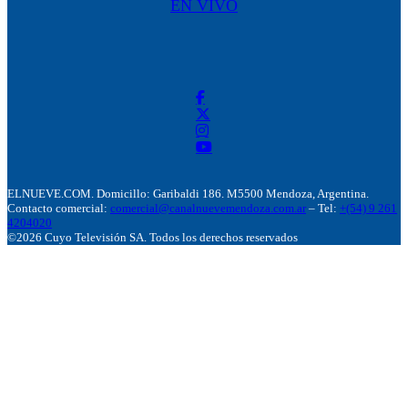
EN VIVO
ELNUEVE.COM. Domicillo: Garibaldi 186. M5500 Mendoza, Argentina.
Contacto comercial:
comercial@canalnuevemendoza.com.ar
– Tel:
+(54) 9 261
4204020
©2026 Cuyo Televisión SA. Todos los derechos reservados