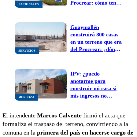
Procrear: cómo tenés
NACIONALES
que hacer para
participar
Guaymallén
construirá 800 casas
en un terreno que era
del Procrear: ¿dónde
SERVICIOS
está ubicado?
IPV: ¿puedo
anotarme para
construir mi casa si
mis ingresos no
MENDOZA
alcanzan el mínimo
requerido por el
El intendente
Marcos Calvente
firmó el acta que
programa?
formaliza el traspaso del terreno, convirtiendo a la
comuna en la
primera del país en hacerse cargo de