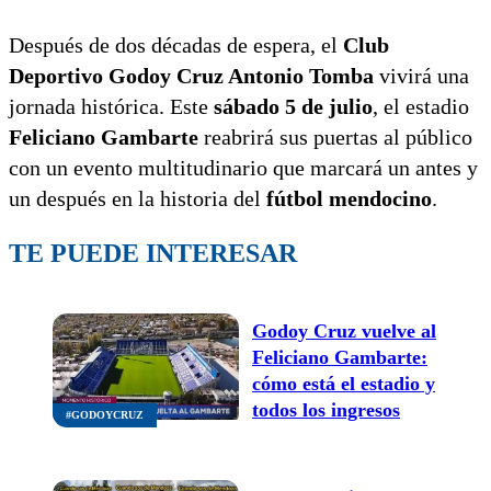
Después de dos décadas de espera, el
Club
Deportivo Godoy Cruz Antonio Tomba
vivirá una
jornada histórica. Este
sábado 5 de julio
, el estadio
Feliciano Gambarte
reabrirá sus puertas al público
con un evento multitudinario que marcará un antes y
un después en la historia del
fútbol mendocino
.
TE PUEDE INTERESAR
Godoy Cruz vuelve al
Feliciano Gambarte:
cómo está el estadio y
todos los ingresos
#GODOYCRUZ