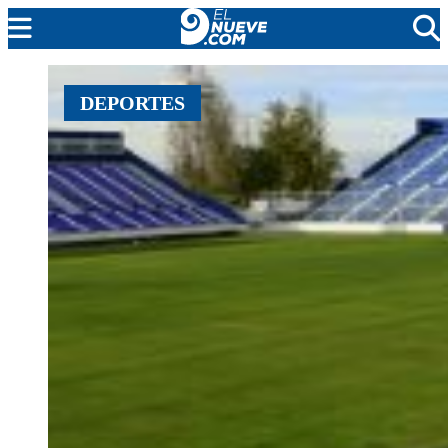
MENDOZA
DEPORTES
CADA DÍA
ARGENTINA
NOTICIERO 9
PROTAGONISTAS
EL NUEVE STREAMS
PROGRAMACIÓN
EN VIVO