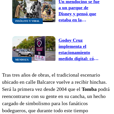
Un mendocino se fue
a un parque de
Disney y pensó que
estaba en la
INSÓLITO Y VIRAL
Vendimia: “ahí viene
la reina de Godoy
Cruz”
Godoy Cruz
implementa el
estacionamiento
medido digital: cómo
MENDOZA
vas a tener que pagar
y cuánto saldrá
Tras tres años de obras, el tradicional escenario
estacionar
ubicado en calle Balcarce vuelve a recibir hinchas.
Será la primera vez desde 2004 que el
Tomba
podrá
reencontrarse con su gente en su cancha, un hecho
cargado de simbolismo para los fanáticos
bodegueros, que durante todo este tiempo