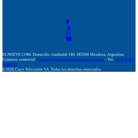
ELNUEVE.COM. Domicillo: Garibaldi 186. M5500 Mendoza, Argentina.
Contacto comercial:
comercial@canalnuevemendoza.com.ar
– Tel:
+(54) 9 261
4204020
©2026 Cuyo Televisión SA. Todos los derechos reservados