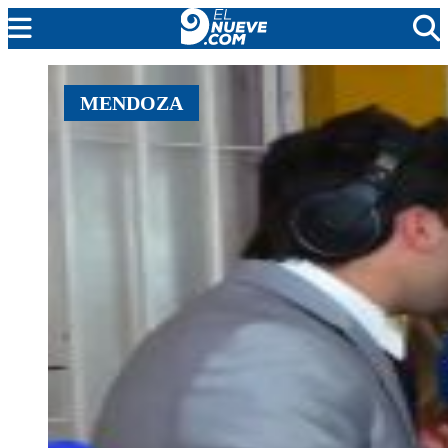
MENDOZA
MENDOZA
CADA DÍA
ARGENTINA
NOTICIERO 9
PROTAGONISTAS
EL NUEVE STREAMS
PROGRAMACIÓN
EN VIVO