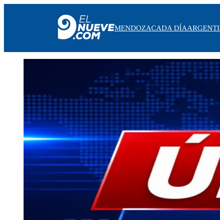
MENDOZA
CADA DÍA
ARGENT
MENDOZA
CADA DÍA
ARGENTINA
NOTICIERO 9
PROTAGONISTAS
EL NUEVE STREAMS
PROGRAMACIÓN
EN VIVO