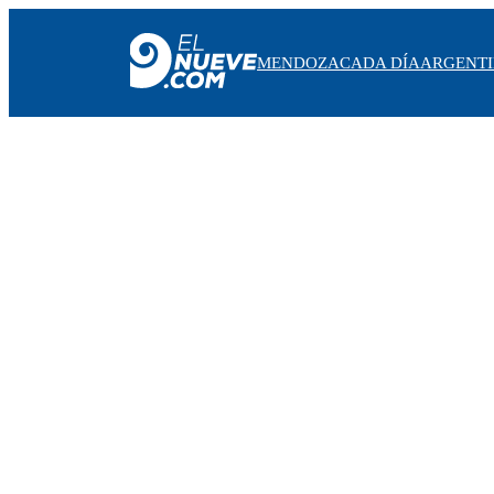
MENDOZA
CADA DÍA
ARGENT
MENDOZA
CADA DÍA
ARGENTINA
NOTICIERO 9
PROTAGONISTAS
EL NUEVE STREAMS
PROGRAMACIÓN
EN VIVO