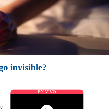
go invisible?
EN VIVO
 y