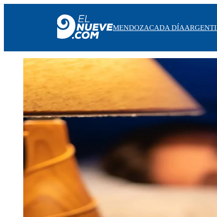
MENDOZA
CADA DÍA
ARGENT
MENDOZA
CADA DÍA
ARGENTINA
NOTICIERO 9
PROTAGONISTAS
EL NUEVE STREAMS
PROGRAMACIÓN
EN VIVO