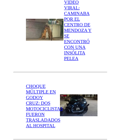
VIDEO
VIRAL:
CAMINABA
POR EL
CENTRO DE
MENDOZA Y
SE
ENCONTRÓ
CON UNA
INSÓLITA
PELEA
CHOQUE
MÚLTIPLE EN
GODOY
CRUZ: DOS
MOTOCICLISTAS
FUERON
TRASLADADOS
AL HOSPITAL