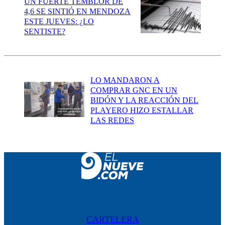
UN FUERTE TEMBLOR DE
4,6 SE SINTIÓ EN MENDOZA
ESTE JUEVES: ¿LO
SENTISTE?
LO MANDARON A
COMPRAR GNC EN UN
BIDÓN Y LA REACCIÓN DEL
PLAYERO HIZO ESTALLAR
LAS REDES
CARTELERA