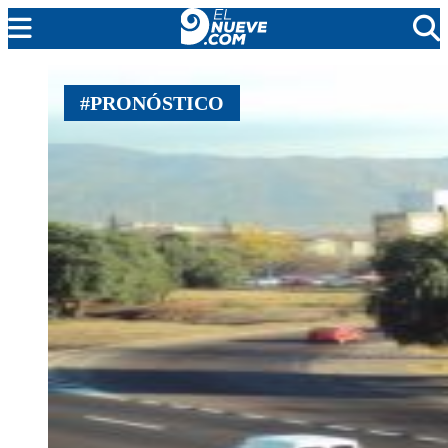
MENDOZA
#PRONÓSTICO
CADA DÍA
ARGENTINA
NOTICIERO 9
PROTAGONISTAS
EL NUEVE STREAMS
PROGRAMACIÓN
EN VIVO