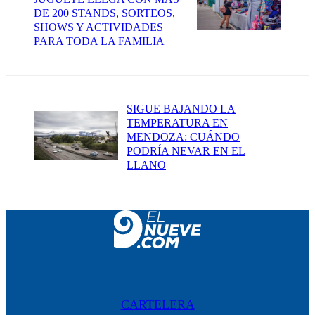
DE 200 STANDS, SORTEOS,
SHOWS Y ACTIVIDADES
PARA TODA LA FAMILIA
SIGUE BAJANDO LA
TEMPERATURA EN
MENDOZA: CUÁNDO
PODRÍA NEVAR EN EL
LLANO
CARTELERA