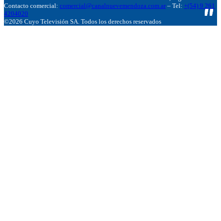
Contacto comercial:
comercial@canalnuevemendoza.com.ar
– Tel:
+(54) 9 261
4204020
©2026 Cuyo Televisión SA. Todos los derechos reservados