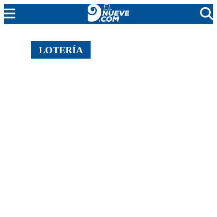
MENDOZA
LOTERÍA
CADA DÍA
ARGENTINA
NOTICIERO 9
PROTAGONISTAS
EL NUEVE STREAMS
PROGRAMACIÓN
EN VIVO