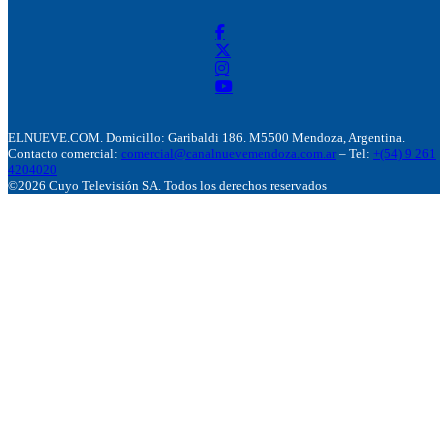
ELNUEVE.COM. Domicillo: Garibaldi 186. M5500 Mendoza, Argentina.
Contacto comercial:
comercial@canalnuevemendoza.com.ar
– Tel:
+(54) 9 261
4204020
©2026 Cuyo Televisión SA. Todos los derechos reservados