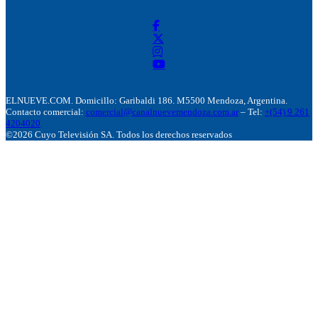
ELNUEVE.COM. Domicillo: Garibaldi 186. M5500 Mendoza, Argentina.
Contacto comercial:
comercial@canalnuevemendoza.com.ar
– Tel:
+(54) 9 261
4204020
©2026 Cuyo Televisión SA. Todos los derechos reservados