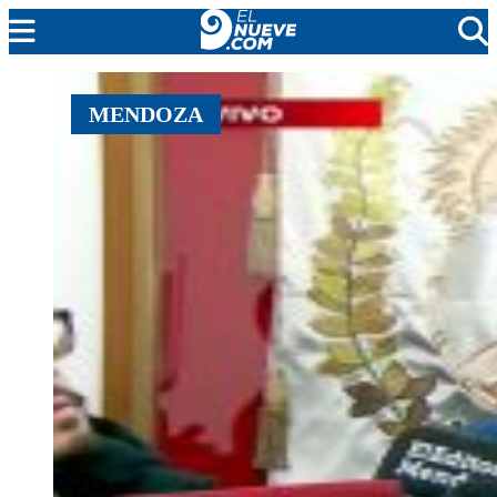
MENDOZA
MENDOZA
CADA DÍA
ARGENTINA
NOTICIERO 9
PROTAGONISTAS
EL NUEVE STREAMS
PROGRAMACIÓN
EN VIVO