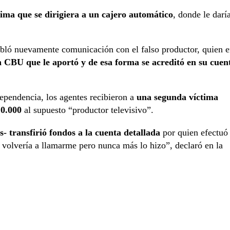
ctima que se dirigiera a un cajero automático
, donde le darí
abló nuevamente comunicación con el falso productor, quien 
n CBU que le aportó y de esa forma se acreditó en su cuen
ependencia, los agentes recibieron a
una segunda víctima
10.000
al supuesto “productor televisivo”.
- transfirió fondos a la cuenta detallada
por quien efectuó
e volvería a llamarme pero nunca más lo hizo”, declaró en la