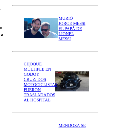
a
MURIÓ
JORGE MESSI,
en
EL PAPÁ DE
LIONEL
ta
MESSI
CHOQUE
MÚLTIPLE EN
GODOY
CRUZ: DOS
MOTOCICLISTAS
FUERON
TRASLADADOS
AL HOSPITAL
MENDOZA SE