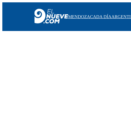
MENDOZA
CADA DÍA
ARGENT
MENDOZA
CADA DÍA
ARGENTINA
NOTICIERO 9
PROTAGONISTAS
EL NUEVE STREAMS
PROGRAMACIÓN
EN VIVO