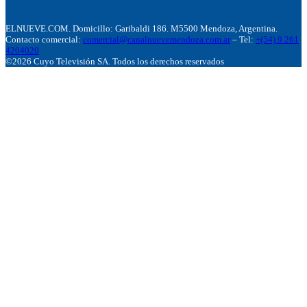
ELNUEVE.COM. Domicillo: Garibaldi 186. M5500 Mendoza, Argentina.
Contacto comercial:
comercial@canalnuevemendoza.com.ar
– Tel:
+(54) 9 261
4204020
©2026 Cuyo Televisión SA. Todos los derechos reservados