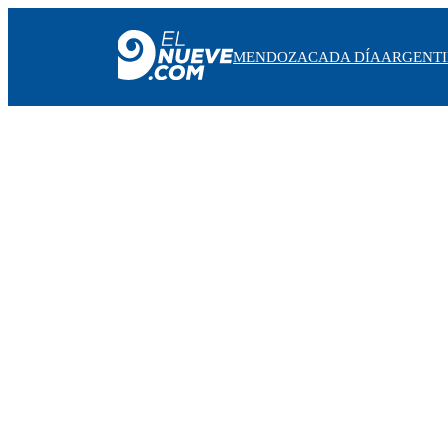
MENDOZA
CADA DÍA
ARGENT
MENDOZA
CADA DÍA
ARGENTINA
NOTICIERO 9
PROTAGONISTAS
EL NUEVE STREAMS
PROGRAMACIÓN
EN VIVO