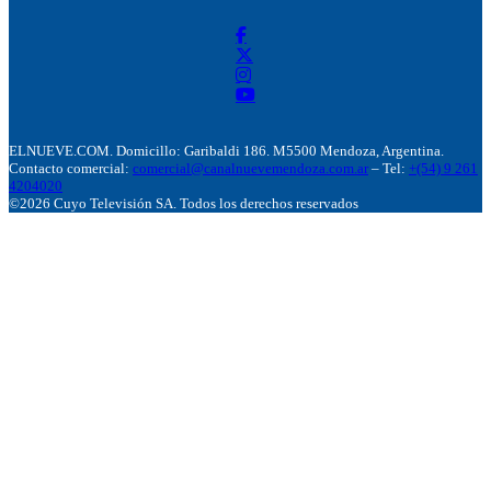
ELNUEVE.COM. Domicillo: Garibaldi 186. M5500 Mendoza, Argentina.
Contacto comercial:
comercial@canalnuevemendoza.com.ar
– Tel:
+(54) 9 261
4204020
©2026 Cuyo Televisión SA. Todos los derechos reservados