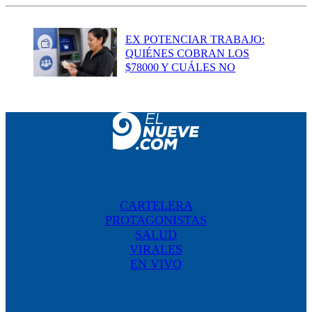
EX POTENCIAR TRABAJO:
QUIÉNES COBRAN LOS
$78000 Y CUÁLES NO
CARTELERA
PROTAGONISTAS
SALUD
VIRALES
EN VIVO