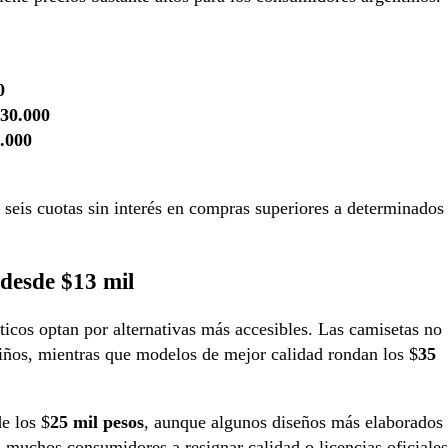
0
30.000
.000
seis cuotas sin interés en compras superiores a determinados
 desde $13 mil
áticos optan por alternativas más accesibles. Las camisetas no
iños, mientras que modelos de mejor calidad rondan los $
35
e los $
25 mil pesos
, aunque algunos diseños más elaborados
 a muchos consumidores a resignar calidad o licencias oficiales