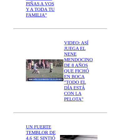
PIÑAS A VOS
Y A TODA TU
FAMILIA"
VIDEO: ASÍ
JUEGA EL
NENE
MENDOCINO
DE 8 AÑOS
QUE FICHÓ
EN BOCA
"TODO EL
DÍA ESTÁ
CON LA
PELOTA"
UN FUERTE
TEMBLOR DE
4,6 SE SINTIÓ