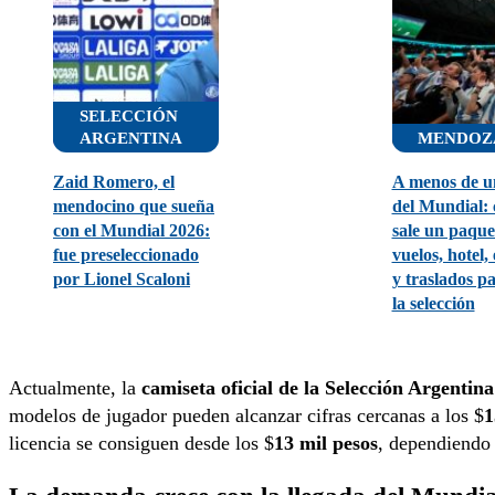
SELECCIÓN
ARGENTINA
MENDOZ
Zaid Romero, el
A menos de u
mendocino que sueña
del Mundial:
con el Mundial 2026:
sale un paque
fue preseleccionado
vuelos, hotel,
por Lionel Scaloni
y traslados p
la selección
Actualmente, la
camiseta oficial de la Selección Argentina
modelos de jugador pueden alcanzar cifras cercanas a los $
1
licencia se consiguen desde los $
13 mil pesos
, dependiendo 