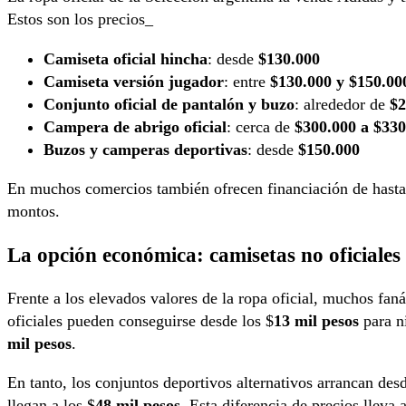
Estos son los precios_
Camiseta oficial hincha
: desde
$130.000
Camiseta versión jugador
: entre
$130.000 y $150.00
Conjunto oficial de pantalón y buzo
: alrededor de
$2
Campera de abrigo oficial
: cerca de
$300.000 a $330
Buzos y camperas deportivas
: desde
$150.000
En muchos comercios también ofrecen financiación de hasta 
montos.
La opción económica: camisetas no oficiales
Frente a los elevados valores de la ropa oficial, muchos fan
oficiales pueden conseguirse desde los $
13 mil pesos
para n
mil pesos
.
En tanto, los conjuntos deportivos alternativos arrancan desd
llegan a los $
48 mil pesos
. Esta diferencia de precios lleva