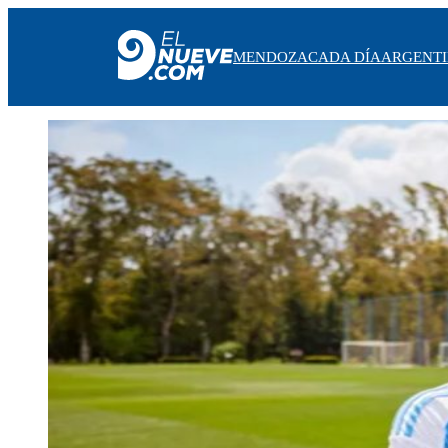
MENDOZA
CADA DÍA
ARGENT
MENDOZA
CADA DÍA
ARGENTINA
NOTICIERO 9
PROTAGONISTAS
EL NUEVE STREAMS
PROGRAMACIÓN
EN VIVO