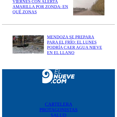
VIERNES CON ALERTA
AMARILLA POR ZONDA: EN
QUÉ ZONAS
MENDOZA SE PREPARA
PARA EL FRÍO: EL LUNES
PODRÍA CAER AGUA NIEVE
EN EL LLANO
CARTELERA
PROTAGONISTAS
SALUD