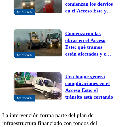
comienzan los desvíos
en el Acceso Este y
MENDOZA
advierten por multas
en Guaymallén y
Maipú
Comenzaron las
obras en el Acceso
Este: qué tramos
están afectados y en
MENDOZA
qué horario se
realizan los trabajos
Un choque genera
complicaciones en el
Acceso Este: el
tránsito está cortando
MENDOZA
La intervención forma parte del plan de
infraestructura financiado con fondos del