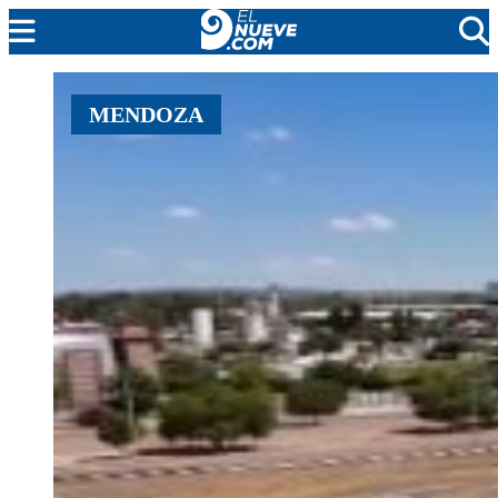
MENDOZA
MENDOZA
CADA DÍA
ARGENTINA
NOTICIERO 9
PROTAGONISTAS
EL NUEVE STREAMS
PROGRAMACIÓN
EN VIVO