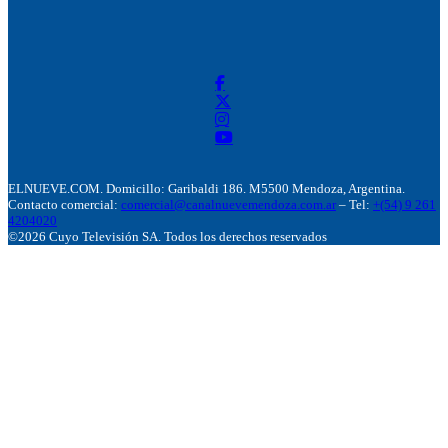
ELNUEVE.COM. Domicillo: Garibaldi 186. M5500 Mendoza, Argentina.
Contacto comercial:
comercial@canalnuevemendoza.com.ar
– Tel:
+(54) 9 261
4204020
©2026 Cuyo Televisión SA. Todos los derechos reservados