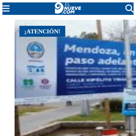
MENDOZA
¡ATENCIÓN!
CADA DÍA
ARGENTINA
NOTICIERO 9
PROTAGONISTAS
EL NUEVE STREAMS
PROGRAMACIÓN
EN VIVO