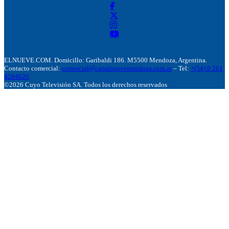
ELNUEVE.COM. Domicillo: Garibaldi 186. M5500 Mendoza, Argentina.
Contacto comercial:
comercial@canalnuevemendoza.com.ar
– Tel:
+(54) 9 261
4204020
©2026 Cuyo Televisión SA. Todos los derechos reservados