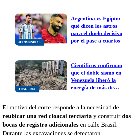
desde $2800 y
actividades para toda
la familia
Argentina vs Egipto:
qué dicen los astros
para el duelo decisivo
por el pase a cuartos
#EL9MUNDIAL
Científicos confirman
que el doble sismo en
Venezuela liberó la
energía de más de
TRAGEDIA
170 bombas atómicas
El motivo del corte responde a la necesidad de
reubicar una red cloacal terciaria
y construir
dos
bocas de registro adicionales
en calle Brasil.
Durante las excavaciones se detectaron