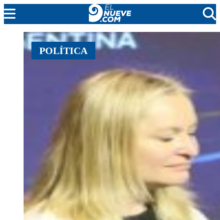
MENDOZA
POLÍTICA
CADA DÍA
ARGENTINA
NOTICIERO 9
PROTAGONISTAS
EL NUEVE STREAMS
PROGRAMACIÓN
EN VIVO