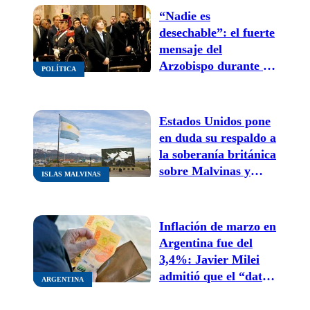
“Nadie es
desechable”: el fuerte
mensaje del
Arzobispo durante el
POLÍTICA
Tedeum frente a
Javier Milei
Estados Unidos pone
en duda su respaldo a
la soberanía británica
sobre Malvinas y
ISLAS MALVINAS
Milei asegura estar
“haciendo avances
como nunca”
Inflación de marzo en
Argentina fue del
3,4%: Javier Milei
admitió que el “dato
ARGENTINA
es malo”