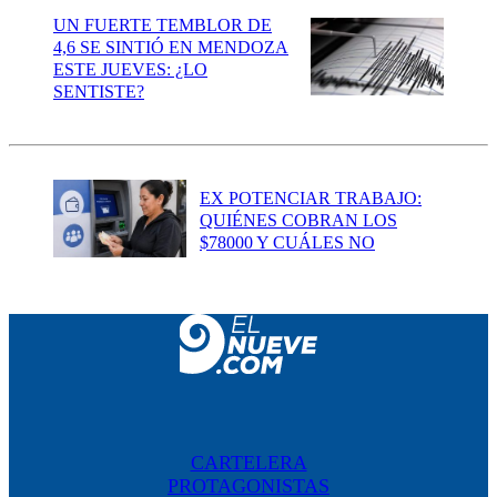
UN FUERTE TEMBLOR DE
4,6 SE SINTIÓ EN MENDOZA
ESTE JUEVES: ¿LO
SENTISTE?
EX POTENCIAR TRABAJO:
QUIÉNES COBRAN LOS
$78000 Y CUÁLES NO
CARTELERA
PROTAGONISTAS