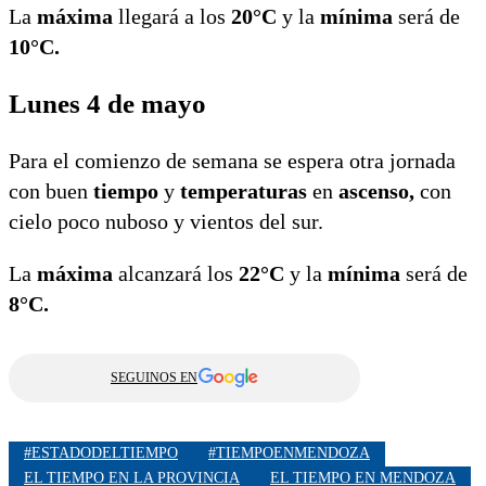
La
máxima
llegará a los
20°C
y la
mínima
será de
10°C.
Lunes 4 de mayo
Para el comienzo de semana se espera otra jornada
con buen
tiempo
y
temperaturas
en
ascenso,
con
cielo poco nuboso y vientos del sur.
La
máxima
alcanzará los
22°C
y la
mínima
será de
8°C.
SEGUINOS EN
#ESTADODELTIEMPO
#TIEMPOENMENDOZA
EL TIEMPO EN LA PROVINCIA
EL TIEMPO EN MENDOZA