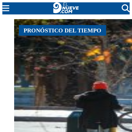
MENDOZA
PRONÓSTICO DEL TIEMPO
CADA DÍA
ARGENTINA
NOTICIERO 9
PROTAGONISTAS
EL NUEVE STREAMS
PROGRAMACIÓN
EN VIVO