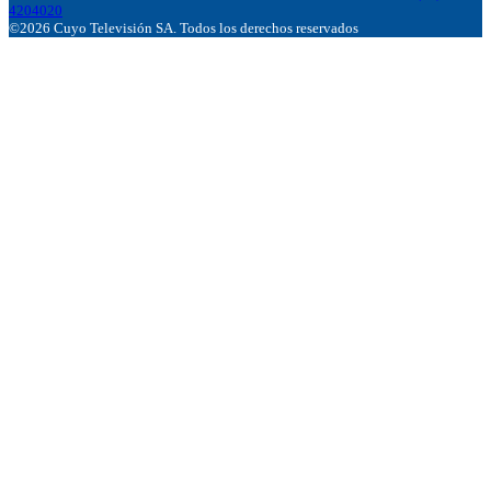
4204020
©2026 Cuyo Televisión SA. Todos los derechos reservados