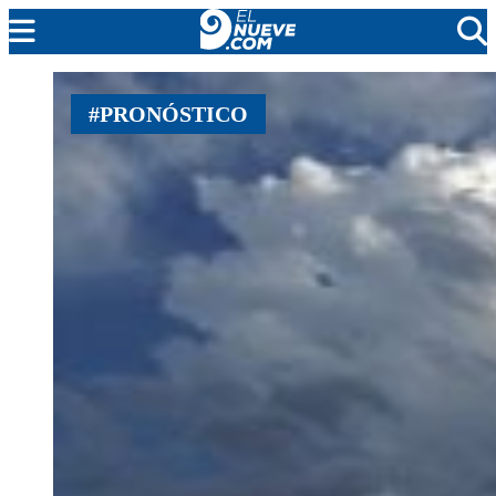
MENDOZA
#PRONÓSTICO
CADA DÍA
ARGENTINA
NOTICIERO 9
PROTAGONISTAS
EL NUEVE STREAMS
PROGRAMACIÓN
EN VIVO