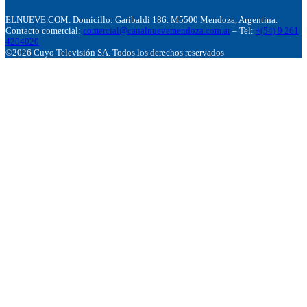
ELNUEVE.COM. Domicillo: Garibaldi 186. M5500 Mendoza, Argentina.
Contacto comercial:
comercial@canalnuevemendoza.com.ar
– Tel:
+(54) 9 261
4204020
©2026 Cuyo Televisión SA. Todos los derechos reservados