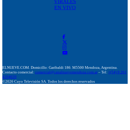
VIRALES
EN VIVO
ELNUEVE.COM. Domicillo: Garibaldi 186. M5500 Mendoza, Argentina.
Contacto comercial:
comercial@canalnuevemendoza.com.ar
– Tel:
+(54) 9 261
4204020
©2026 Cuyo Televisión SA. Todos los derechos reservados