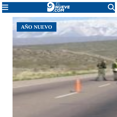
MENDOZA
AÑO NUEVO
CADA DÍA
ARGENTINA
NOTICIERO 9
PROTAGONISTAS
EL NUEVE STREAMS
PROGRAMACIÓN
EN VIVO