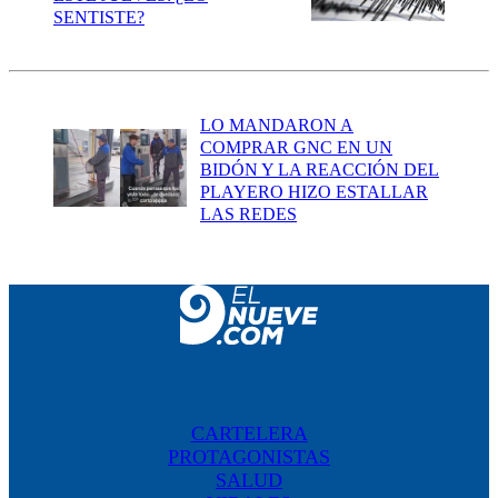
SENTISTE?
LO MANDARON A
COMPRAR GNC EN UN
BIDÓN Y LA REACCIÓN DEL
PLAYERO HIZO ESTALLAR
LAS REDES
CARTELERA
PROTAGONISTAS
SALUD