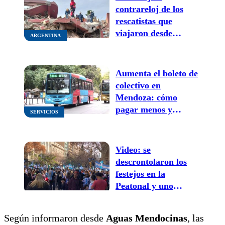
contrareloj de los
rescatistas que
viajaron desde
ARGENTINA
Mendoza a Venezuela
Aumenta el boleto de
colectivo en
Mendoza: cómo
pagar menos y
SERVICIOS
acceder a descuentos
de hasta el 50%
desde julio
Video: se
descrontolaron los
festejos en la
Peatonal y uno
terminó arriba de un
árbol
Según informaron desde
Aguas Mendocinas
, las