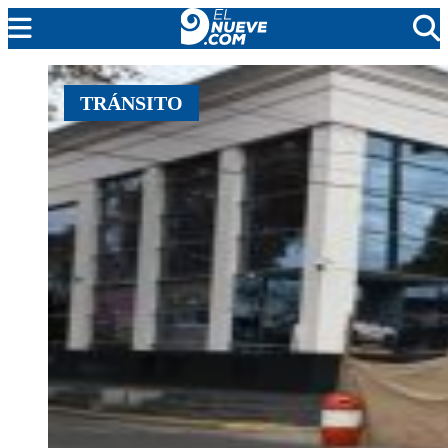
MENDOZA
TRÁNSITO
CADA DÍA
ARGENTINA
NOTICIERO 9
PROTAGONISTAS
EL NUEVE STREAMS
PROGRAMACIÓN
EN VIVO