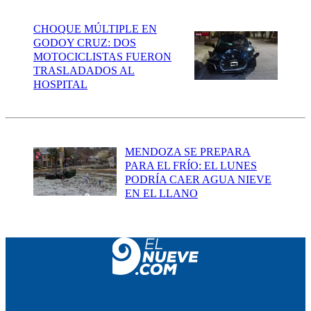
CHOQUE MÚLTIPLE EN
GODOY CRUZ: DOS
MOTOCICLISTAS FUERON
TRASLADADOS AL
HOSPITAL
MENDOZA SE PREPARA
PARA EL FRÍO: EL LUNES
PODRÍA CAER AGUA NIEVE
EN EL LLANO