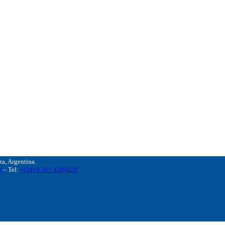
, Argentina.
r
– Tel:
+(54) 9 261 4204020