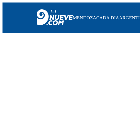
MENDOZA
CADA DÍA
ARGENT
MENDOZA
CADA DÍA
ARGENTINA
NOTICIERO 9
PROTAGONISTAS
EL NUEVE STREAMS
PROGRAMACIÓN
EN VIVO