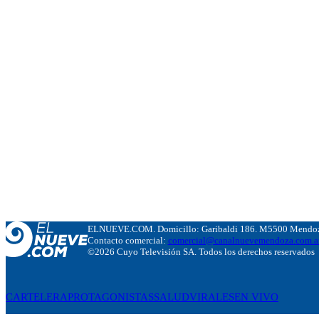
ELNUEVE.COM. Domicillo: Garibaldi 186. M5500 Mendoza
Contacto comercial:
comercial@canalnuevemendoza.com.a
©2026 Cuyo Televisión SA. Todos los derechos reservados
CARTELERA
PROTAGONISTAS
SALUD
VIRALES
EN VIVO