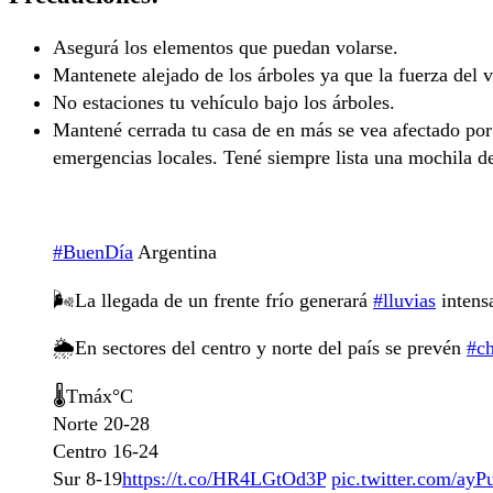
Asegurá los elementos que puedan volarse.
Mantenete alejado de los árboles ya que la fuerza del 
No estaciones tu vehículo bajo los árboles.
Mantené cerrada tu casa de en más se vea afectado po
emergencias locales. Tené siempre lista una mochila d
#BuenDía
Argentina
🌬️La llegada de un frente frío generará
#lluvias
intensa
🌦️En sectores del centro y norte del país se prevén
#ch
🌡Tmáx°C
Norte 20-28
Centro 16-24
Sur 8-19
https://t.co/HR4LGtOd3P
pic.twitter.com/a