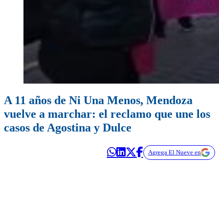
A 11 años de Ni Una Menos, Mendoza
vuelve a marchar: el reclamo que une los
casos de Agostina y Dulce
Agrega El Nueve en