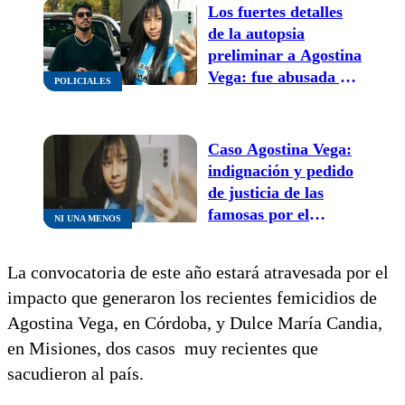
Los fuertes detalles
de la autopsia
preliminar a Agostina
Vega: fue abusada y
POLICIALES
murió por asfixia
Caso Agostina Vega:
indignación y pedido
de justicia de las
famosas por el
NI UNA MENOS
crimen de la niña de
14 años
La convocatoria de este año estará atravesada por el
impacto que generaron los recientes femicidios de
Agostina Vega, en Córdoba, y Dulce María Candia,
en Misiones, dos casos muy recientes que
sacudieron al país.