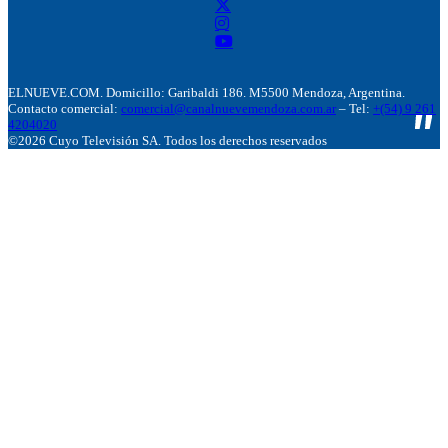
ELNUEVE.COM. Domicillo: Garibaldi 186. M5500 Mendoza, Argentina.
Contacto comercial:
comercial@canalnuevemendoza.com.ar
– Tel:
+(54) 9 261
4204020
©2026 Cuyo Televisión SA. Todos los derechos reservados