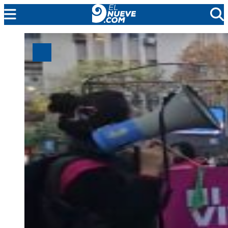
MENDOZA
CADA DÍA
ARGENTINA
NOTICIERO 9
PROTAGONISTAS
EL NUEVE STREAMS
PROGRAMACIÓN
EN VIVO