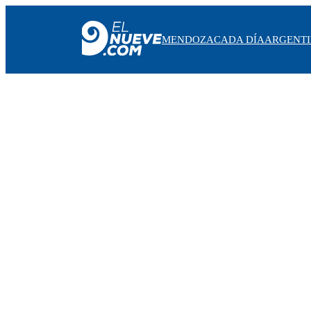
MENDOZA
CADA DÍA
ARGENT
MENDOZA
CADA DÍA
ARGENTINA
NOTICIERO 9
PROTAGONISTAS
EL NUEVE STREAMS
PROGRAMACIÓN
EN VIVO