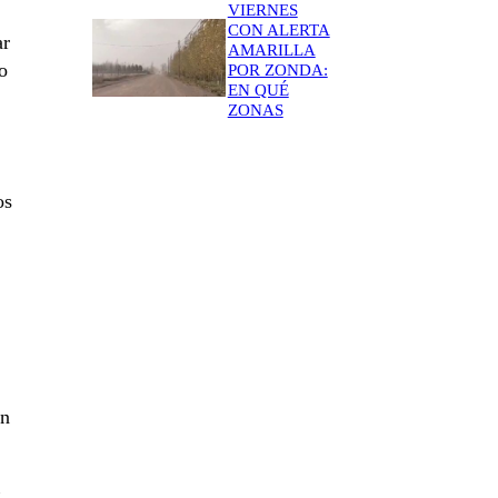
VIERNES
CON ALERTA
ar
AMARILLA
o
POR ZONDA:
EN QUÉ
ZONAS
os
én