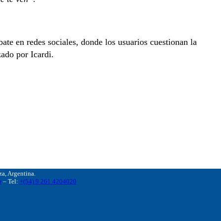
ate en redes sociales, donde los usuarios cuestionan la
zado por Icardi.
, Argentina.
r
– Tel:
+(54) 9 261 4204020