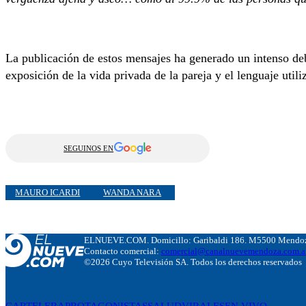
La publicación de estos mensajes ha generado un intenso deb
exposición de la vida privada de la pareja y el lenguaje utili
SEGUINOS EN
MAURO ICARDI
WANDA NARA
ELNUEVE.COM. Domicillo: Garibaldi 186. M5500 Mendoza
Contacto comercial:
comercial@canalnuevemendoza.com.a
©2026 Cuyo Televisión SA. Todos los derechos reservados
CARTELERA
PROTAGONISTAS
SALUD
VIRALES
EN VIVO