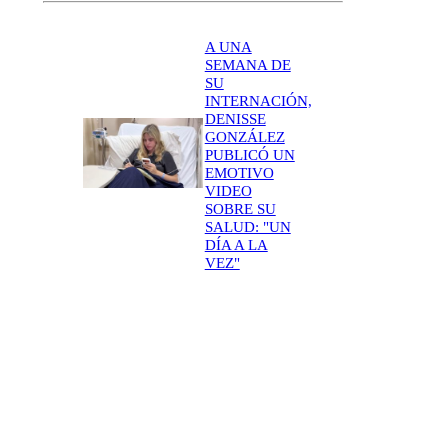
A UNA
SEMANA DE
SU
INTERNACIÓN,
DENISSE
GONZÁLEZ
PUBLICÓ UN
EMOTIVO
VIDEO
SOBRE SU
SALUD: "UN
DÍA A LA
VEZ"