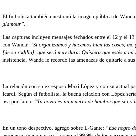
El futbolista también cuestionó la imagen pública de Wanda
glamour”
.
Las capturas incluyen mensajes fechados entre el 12 y el 13
con Wanda:
“Si organizamos y hacemos bien las cosas, me 
[de su rodilla], que será muy dura. Quisiera que estés a mi
insistencia, Wanda le recordó las amenazas de quitarle a sus
La relación con su ex esposo Maxi López y con su actual par
Icardi. Según el futbolista, la buena relación con López ser
usa por fama:
“Tu novio es un muerto de hambre que si no 
En un tono despectivo, agregó sobre L-Gante:
“Ese negro de
vergüenza ajena y asco… como al 99.9% de las personas qu