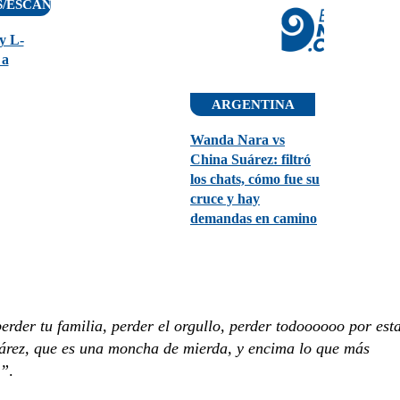
S/ESCÁNDALOS
y L-
 a
ARGENTINA
Wanda Nara vs
China Suárez: filtró
los chats, cómo fue su
cruce y hay
demandas en camino
perder tu familia, perder el orgullo, perder todoooooo por est
árez, que es una moncha de mierda, y encima lo que más
a”
.