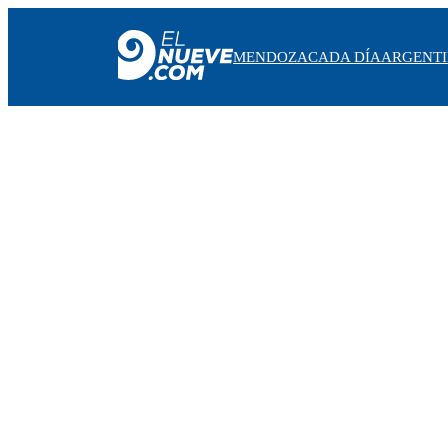
MENDOZA
CADA DÍA
ARGENT
MENDOZA
CADA DÍA
ARGENTINA
NOTICIERO 9
PROTAGONISTAS
EL NUEVE STREAMS
PROGRAMACIÓN
EN VIVO