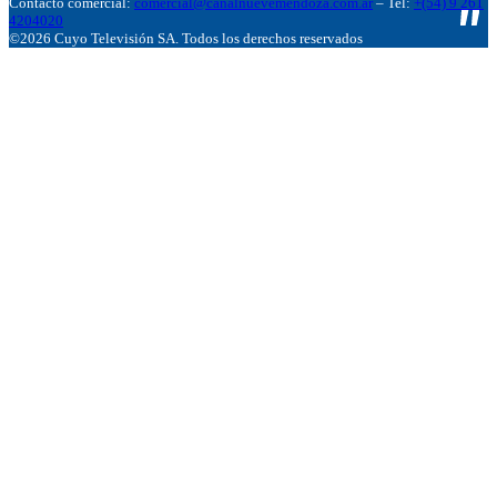
Contacto comercial:
comercial@canalnuevemendoza.com.ar
– Tel:
+(54) 9 261
4204020
©2026 Cuyo Televisión SA. Todos los derechos reservados