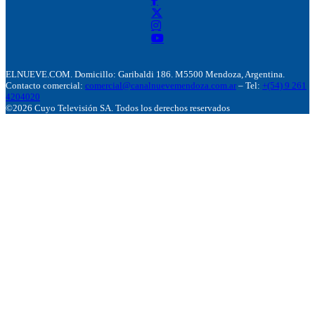
ELNUEVE.COM. Domicillo: Garibaldi 186. M5500 Mendoza, Argentina.
Contacto comercial:
comercial@canalnuevemendoza.com.ar
– Tel:
+(54) 9 261
4204020
©2026 Cuyo Televisión SA. Todos los derechos reservados