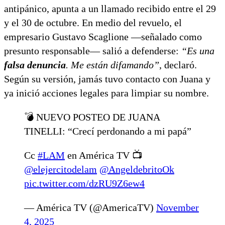
antipánico, apunta a un llamado recibido entre el 29
y el 30 de octubre. En medio del revuelo, el
empresario Gustavo Scaglione —señalado como
presunto responsable— salió a defenderse:
“Es una
falsa denuncia
. Me están difamando”
, declaró.
Según su versión, jamás tuvo contacto con Juana y
ya inició acciones legales para limpiar su nombre.
💣 NUEVO POSTEO DE JUANA
TINELLI: “Crecí perdonando a mi papá”
Cc
#LAM
en América TV 📺
@elejercitodelam
@AngeldebritoOk
pic.twitter.com/dzRU9Z6ew4
— América TV (@AmericaTV)
November
4, 2025