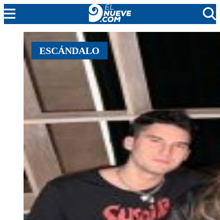
MENDOZA
ESCÁNDALO
CADA DÍA
ARGENTINA
NOTICIERO 9
PROTAGONISTAS
EL NUEVE STREAMS
PROGRAMACIÓN
EN VIVO