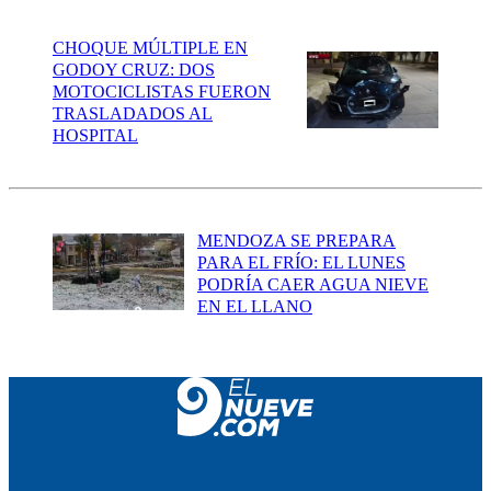
CHOQUE MÚLTIPLE EN
GODOY CRUZ: DOS
MOTOCICLISTAS FUERON
TRASLADADOS AL
HOSPITAL
MENDOZA SE PREPARA
PARA EL FRÍO: EL LUNES
PODRÍA CAER AGUA NIEVE
EN EL LLANO