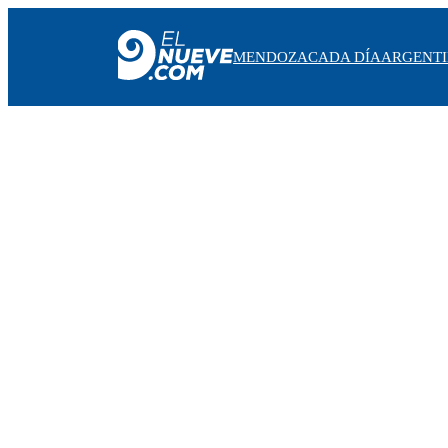
MENDOZA
CADA DÍA
ARGENT
MENDOZA
CADA DÍA
ARGENTINA
NOTICIERO 9
PROTAGONISTAS
EL NUEVE STREAMS
PROGRAMACIÓN
EN VIVO