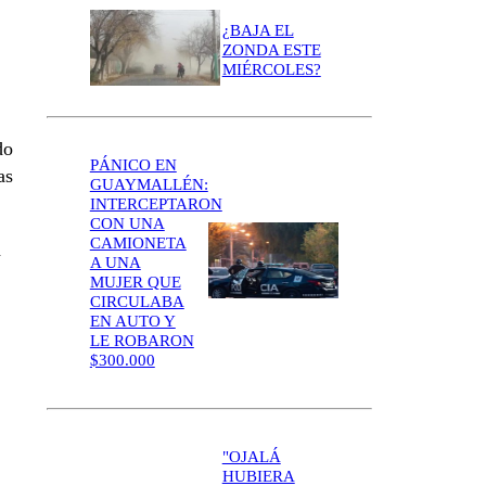
¿BAJA EL
ZONDA ESTE
MIÉRCOLES?
do
PÁNICO EN
as
GUAYMALLÉN:
INTERCEPTARON
CON UNA
CAMIONETA
a
A UNA
MUJER QUE
CIRCULABA
EN AUTO Y
LE ROBARON
$300.000
"OJALÁ
HUBIERA