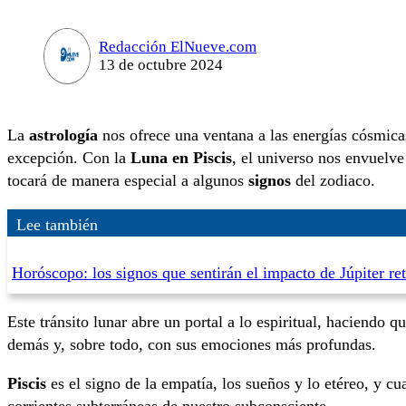
Redacción ElNueve.com
13 de octubre 2024
La
astrología
nos ofrece una ventana a las energías cósmicas
excepción. Con la
Luna en Piscis
, el universo nos envuelve
tocará de manera especial a algunos
signos
del zodiaco.
Lee también
Horóscopo: los signos que sentirán el impacto de Júpiter re
Este tránsito lunar abre un portal a lo espiritual, haciendo 
demás y, sobre todo, con sus emociones más profundas.
Piscis
es el signo de la empatía, los sueños y lo etéreo, y c