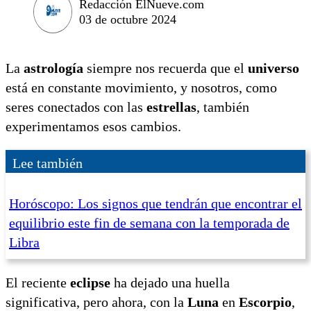
Redacción ElNueve.com
03 de octubre 2024
La
astrología
siempre nos recuerda que el
universo
está en constante movimiento, y nosotros, como
seres conectados con las
estrellas
, también
experimentamos esos cambios.
Lee también
Horóscopo: Los signos que tendrán que encontrar el
equilibrio este fin de semana con la temporada de
Libra
El reciente
eclipse
ha dejado una huella
significativa, pero ahora, con la
Luna
en
Escorpio
,