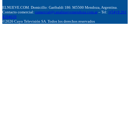
ELNUEVE.COM. Domicillo: Garibaldi 186. M5500 Mendoza, Argentina.
Contacto comercial:
comercial@canalnuevemendoza.com.ar
– Tel:
+(54) 9 261
4204020
©2026 Cuyo Televisión SA. Todos los derechos reservados