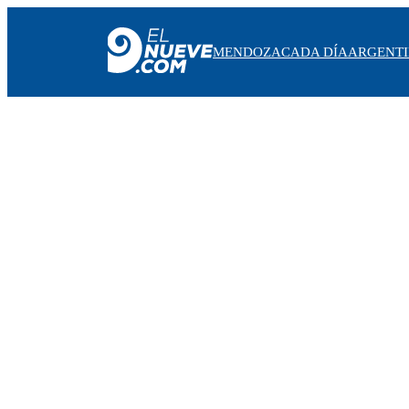
MENDOZA
CADA DÍA
ARGENT
MENDOZA
CADA DÍA
ARGENTINA
NOTICIERO 9
PROTAGONISTAS
EL NUEVE STREAMS
PROGRAMACIÓN
EN VIVO