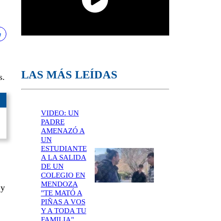
LAS MÁS LEÍDAS
s.
VIDEO: UN
PADRE
AMENAZÓ A
UN
ESTUDIANTE
A LA SALIDA
DE UN
COLEGIO EN
MENDOZA
 y
"TE MATÓ A
PIÑAS A VOS
Y A TODA TU
FAMILIA"