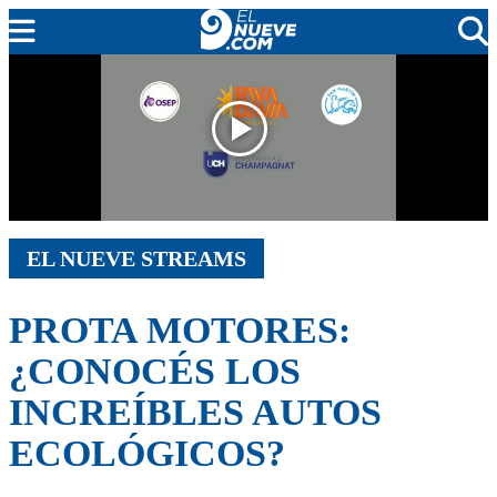
MENDOZA
CADA DÍA
ARGENTINA
NOTICIERO 9
PROTAGONISTAS
EL NUEVE STREAMS
EL NUEVE STREAMS
PROGRAMACIÓN
PROTA MOTORES:
EN VIVO
¿CONOCÉS LOS
INCREÍBLES AUTOS
ECOLÓGICOS?