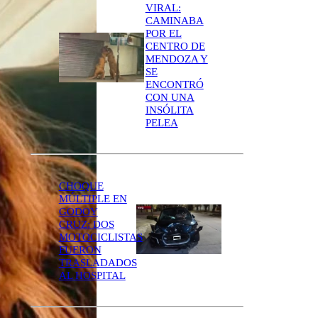
VIRAL:
CAMINABA
POR EL
CENTRO DE
MENDOZA Y
SE
ENCONTRÓ
CON UNA
INSÓLITA
PELEA
CHOQUE
MÚLTIPLE EN
GODOY
CRUZ: DOS
MOTOCICLISTAS
FUERON
TRASLADADOS
AL HOSPITAL