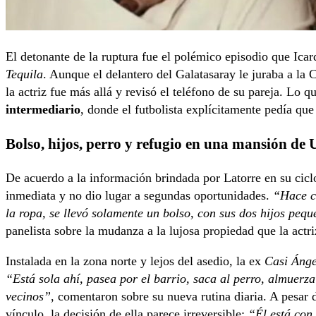
El detonante de la ruptura fue el polémico episodio que Ica
Tequila
. Aunque el delantero del Galatasaray le juraba a la
la actriz fue más allá y revisó el teléfono de su pareja. Lo q
intermediario
, donde el futbolista explícitamente pedía qu
Bolso, hijos, perro y refugio en una mansión de
De acuerdo a la información brindada por Latorre en su cic
inmediata y no dio lugar a segundas oportunidades.
“Hace cu
la ropa, se llevó solamente un bolso, con sus dos hijos pequ
panelista sobre la mudanza a la lujosa propiedad que la actr
Instalada en la zona norte y lejos del asedio, la ex
Casi Ánge
“Está sola ahí, pasea por el barrio, saca al perro, almuerza
vecinos”
, comentaron sobre su nueva rutina diaria. A pesar d
vínculo, la decisión de ella parece irreversible:
“Él está con 