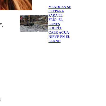
MENDOZA SE
PREPARA
PARA EL
FRÍO: EL
LUNES
”,
PODRÍA
CAER AGUA
NIEVE EN EL
LLANO
l