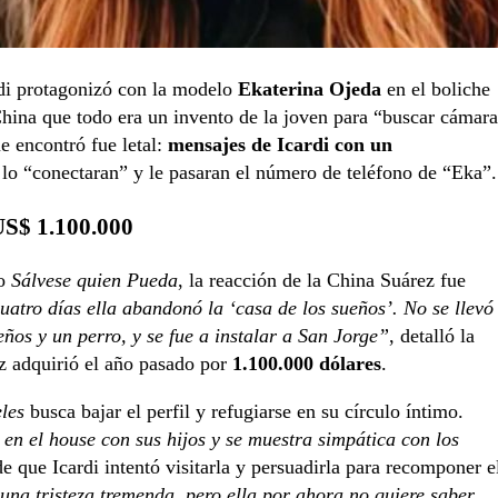
rdi protagonizó con la modelo
Ekaterina Ojeda
en el boliche
 China que todo era un invento de la joven para “buscar cámara
ue encontró fue letal:
mensajes de Icardi con un
e lo “conectaran” y le pasaran el número de teléfono de “Eka”.
 US$ 1.100.000
lo
Sálvese quien Pueda
, la reacción de la China Suárez fue
atro días ella abandonó la ‘casa de los sueños’. No se llevó
eños y un perro, y se fue a instalar a San Jorge”
, detalló la
iz adquirió el año pasado por
1.100.000 dólares
.
les
busca bajar el perfil y refugiarse en su círculo íntimo.
 en el house con sus hijos y se muestra simpática con los
e que Icardi intentó visitarla y persuadirla para recomponer e
una tristeza tremenda, pero ella por ahora no quiere saber