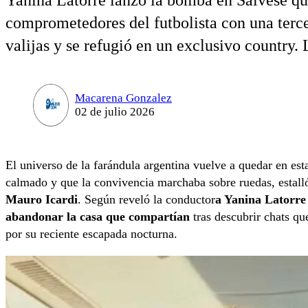
Yanina Latorre lanzó la bomba en Sálvese qui
comprometedores del futbolista con una terc
valijas y se refugió en un exclusivo country. 
Macarena Gonzalez
02 de julio 2026
El universo de la farándula argentina vuelve a quedar en es
calmado y que la convivencia marchaba sobre ruedas, estalló
Mauro Icardi
. Según reveló la conductor
a Yanina Latorre
abandonar la casa que compartían
tras descubrir chats qu
por su reciente escapada nocturna.