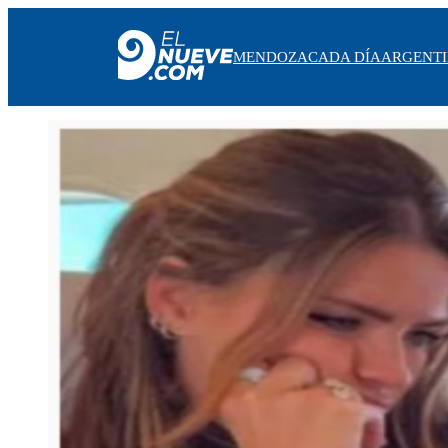
MENDOZA
CADA DÍA
ARGENT
MENDOZA
CADA DÍA
ARGENTINA
NOTICIERO 9
PROTAGONISTAS
EL NUEVE STREAMS
PROGRAMACIÓN
EN VIVO