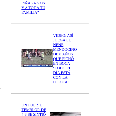
PIÑAS A VOS
Y A TODA TU
FAMILIA"
VIDEO: ASÍ
JUEGA EL
NENE
MENDOCINO
DE 8 AÑOS
QUE FICHÓ
EN BOCA
"TODO EL
DÍA ESTÁ
CON LA
PELOTA"
,
UN FUERTE
TEMBLOR DE
4,6 SE SINTIÓ