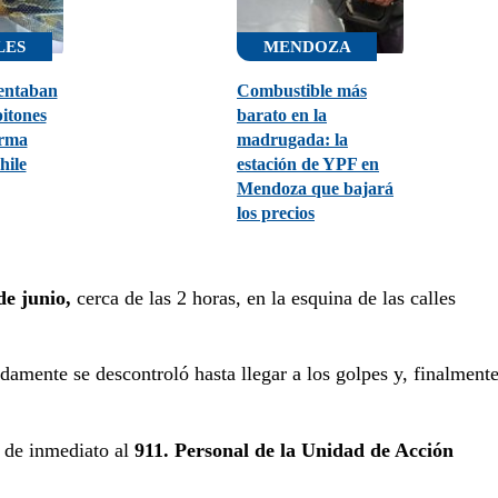
LES
MENDOZA
entaban
Combustible más
pitones
barato en la
orma
madrugada: la
hile
estación de YPF en
Mendoza que bajará
los precios
e junio,
cerca de las 2 horas, en la esquina de las calles
damente se descontroló hasta llegar a los golpes y, finalmente
n de inmediato al
911. Personal de la Unidad de Acción