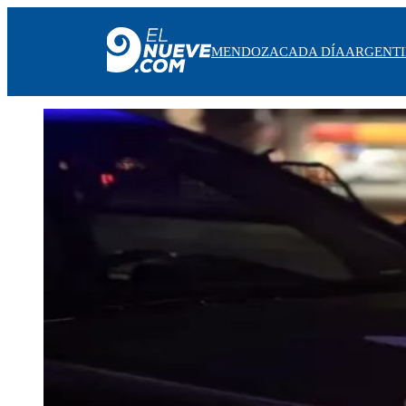
MENDOZA
CADA DÍA
ARGENT
MENDOZA
CADA DÍA
ARGENTINA
NOTICIERO 9
PROTAGONISTAS
EL NUEVE STREAMS
PROGRAMACIÓN
EN VIVO