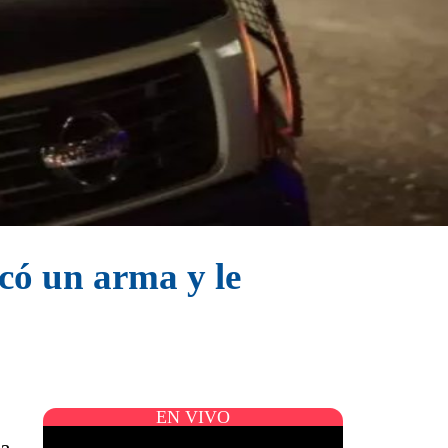
acó un arma y le
EN VIVO