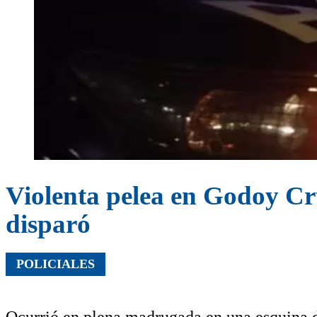
Violenta pelea en Godoy Cruz
disparó
POLICIALES