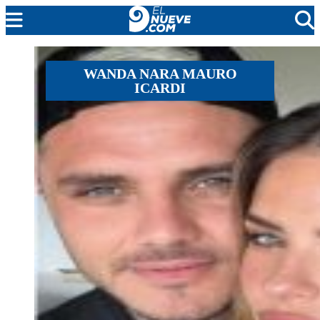
MENDOZA
WANDA NARA MAURO
ICARDI
CADA DÍA
ARGENTINA
NOTICIERO 9
PROTAGONISTAS
EL NUEVE STREAMS
PROGRAMACIÓN
EN VIVO