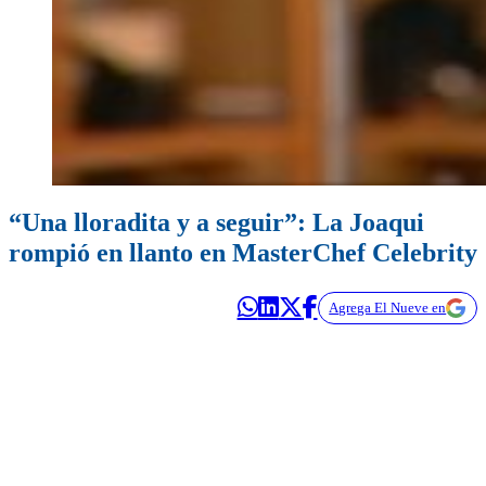
“Una lloradita y a seguir”: La Joaqui
rompió en llanto en MasterChef Celebrity
Agrega El Nueve en