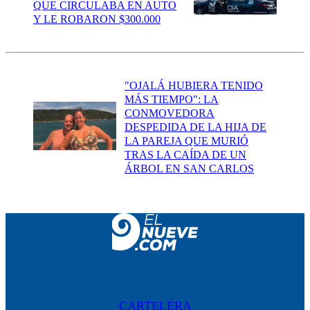
QUE CIRCULABA EN AUTO
Y LE ROBARON $300.000
"OJALÁ HUBIERA TENIDO
MÁS TIEMPO": LA
CONMOVEDORA
DESPEDIDA DE LA HIJA DE
LA PAREJA QUE MURIÓ
TRAS LA CAÍDA DE UN
ÁRBOL EN SAN CARLOS
CARTELERA